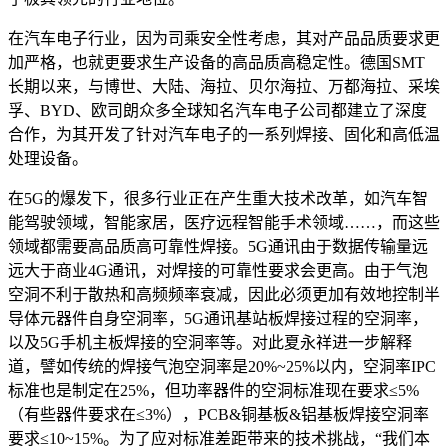
在汽车电子行业，因为司乘安全性考虑，其对产品品质要求更
加严格，也就更要求生产设备的高品质高稳定性。德国SMT
长期以来，与博世、大陆、海拉、贝尔海拉、万都海拉、采埃
孚、BYD、欧司朗众多全球知名汽车电子公司都建立了深度
合作，为其开发了针对汽车电子的一系列焊接、固化和高低温
处理设备。
在5G的爆发下，很多行业正在产生重大技术改革，如汽车智
能驾驶领域，智能家居，医疗远程智能手术领域……，而这些
领域都需要高品质高可靠性焊接。5G通讯由于数据传输量远
远大于商业4G通讯，对焊接的可靠性要求会更高。由于气泡
空洞不利于散热和高频频率衰减，因此必须更加有效地控制半
导体元器件自身空洞率，5G通讯基站板焊接过程的空洞率，
以及5G手机主板焊接的空洞率等。对此夏永祥进一步解释
道，譬如传统的焊接气泡空洞率是20%~25%以内，空洞率IPC
标准也是制定在25%，但功率器件的空洞标准现在要求≤5%
（有些器件要求在≤3%），PCB&铜基板&铝基板焊接空洞率
要求≤10~15%。为了应对标准差距带来的技术挑战，“我们本