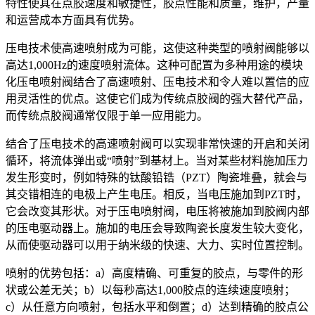
特性使其在点胶速度和敏捷性，胶点性能和质量，维护，产量
和运营成本方面具有优势。
压电技术使高速喷射成为可能，这使这种类型的喷射阀能够以
高达1,000Hz的速度喷射流体。这种可配置为多种用途的模块
化压电喷射阀结合了高速喷射、压电技术和令人难以置信的应
用灵活性的优点。这使它们成为传统点胶阀的强大替代产品，
而传统点胶阀通常仅限于单一应用能力。
结合了压电技术的高速喷射阀可以实现非常快速的开启和关闭
循环，将流体弹出或“喷射”到基材上。当对某些材料施加压力
发生形变时，例如特殊的钛酸铅锆（PZT）陶瓷堆叠，就会与
其交错相连的电极上产生电压。相反，当电压施加到PZT时，
它会改变其形状。对于压电喷射阀，电压将被施加到胶阀内部
的压电驱动器上。施加的电压会导致陶瓷长度发生较大变化，
从而使驱动器可以用于纳米级的快速、大力、实时位置控制。
喷射的优势包括：a）高度精确、可重复的胶点，与零件的形
状或公差无关；b）以每秒高达1,000胶点的连续速度喷射；
c）从任意方向喷射，包括水平和倒置；d）达到精确的胶点公