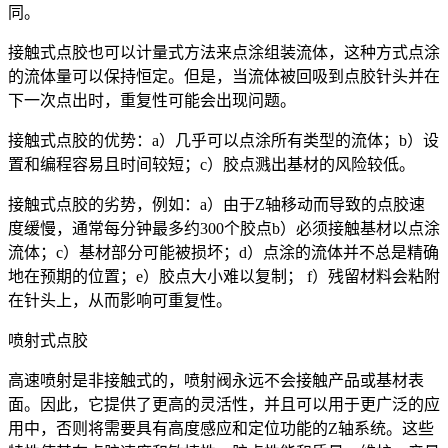
同。
接触式点胶也可以计量式方法来点涂组装流体，这种方式点涂
的流体量可以保持恒定。但是，当流体被回吸到点胶针头并在
下一次点出时，重复性可能会出现问题。
接触式点胶的优势：a）几乎可以点涂所有类型的流体；b）设
置和编程容易且时间较短；c）胶点溅出基材的风险较低。
接触式点胶的劣势，例如：a）由于Z轴移动而导致的点胶速
度缓慢，通常每分钟最多约300个胶点b）必须接触基材以点涂
流体；c）基材部分可能被损坏；d）点涂的流体并不总是精确
地在预期的位置；e）胶点大小难以复制； f）残留材料会粘附
在针头上，从而影响可重复性。
喷射式点胶
高速喷射是非接触式的，喷射阀永远不会接触产品或基材表
面。因此，它提供了更高的灵活性，并且可以用于更广泛的应
用中，否则将需要具有高度感应和定位功能的Z轴系统。这些