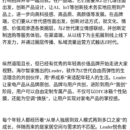
打响招牌并非一蹴而就。在产品端，它们需要从Z世代理性面
出发，创新产品设计，让AI、IoT等创新技术务实地应用到产
品上，进一步向高科技感、高品质、高颜值等发展。在品牌
端，它们要从Z世代感性面出发，创新对话方式，就文化、情
感、价值观渗透各类圈层，与Z世代建立情感联结，并创新定
制选购等服务体验。在渠道端，从以线下为主拓展到线上线下
齐发力，并通过圈层传播、私域流量运营方式触达Z时代。
纵然道阻且长，但已经有优秀的年轻高价值品牌开始走进大家
视野。海尔智家推出的Leader，就作为Z世代自由而弹性的生
活理念的共创伙伴，用“养成系”来适配年轻人的生活。Leader
让家电产品从品牌原创、品牌与用户共创，进阶到用户“我创”
阶段，用户可以自由定制专属产品，不仅可以DIY冰箱个性贴
膜，还能为空调“换肤”，让用户实现对家电产品的掌控感。
每个年轻人都经历着“从单人独居到双人模式再到多口之家”的
成长，伴随而来的是家居空间与需求的不匹配。Leader悦色套