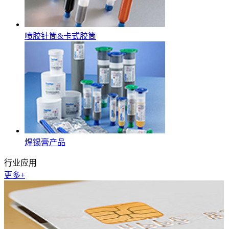
喷胶针筒&卡式胶筒
焊锡膏产品
行业应用
更多+