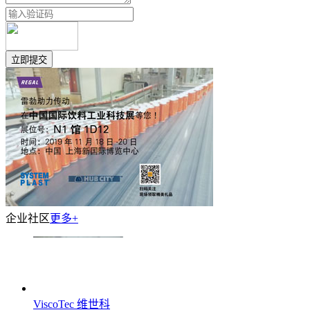
企业社区
更多+
ViscoTec 维世科