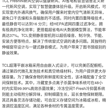
TCL FreshIN新风空调以健康新风、AI省电和智慧语音定义新
一代新风空调，实现了智慧健康体验升级。开启新风模式，可
实现室内外通风换气，确保用户醒来时室内空气清新无异味，
避免口干舌燥和头昏脑胀的不适感。同时内置四重降噪技术，
最低静音可以达到16 分贝；经HEPA滤网四重过滤净化，拥
有极高的净化效率；更搭载超省电AI大数据模型算法，节能率
高达37%。TCL变频静音窗机则以超低噪音、制冷快、节能、
安装方便等特点，解决了传统窗式空调的诸多问题。其独特的
伸缩窗帘设计与一键式静音模式，为用户带来了图书馆级别的
静谧效果。
TCL超薄平嵌冰箱采用自由嵌入式设计，可以完美匹配橱柜。
通过第四代微孔发泡技术和真空绝缘材料，为用户提供更大存
储容量。为了确保食物的新鲜度和安全性，该冰箱配备了全空
间保鲜技术。其中，冷藏室多点离子杀菌净味系统可在48小
时内实现99.99%高效杀菌效果；冷冻空间T-Fresh冷抑菌系统
则能主动吸附分解异味，抑制细菌生长，延长食物保鲜期限。
其还具备灵活存储功能，可自定义存储空间为冰箱或冰柜，精
准调控温度区间，满足各种食材的专属温度需求。