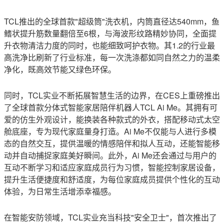
TCL推出的全球首款"超级筒"洗衣机，内筒直径达540mm，鱼
鳍状提升筋数量翻倍至6根，与海波形纹路精妙协同，全面提
升衣物清洁力度的同时，也能细致呵护衣物。其1.2的行业最
高洗净比刷新了行业标准，每一次洗涤都如同自然之力的温柔
净化，既高效节能又绿色环保。
同时，TCL实业不断拓展智慧生活的边界，在CES上重磅推出
了全球首款分体式智能家居陪伴机器人TCL Ai Me。其拥有可
爱的仿生外观设计，能换装各种款式的外衣，搭配移动式太空
舱底座，专为现代家庭量身打造。Ai Me不仅能与人进行多模
态的自然交互，提供温暖的情感陪伴和拟人互动，还能智能移
动并自动捕捉家庭美好瞬间。此外，Ai Me还会通过与用户的
互动不断学习和适应家庭成员行为习惯，智能控制家居设备，
提升生活便捷度和舒适度，为每位家庭成员提供个性化的互动
体验，为日常生活增添幸福感。
在智能安防领域，TCL实业充当科技"安全卫士"，首次推出了