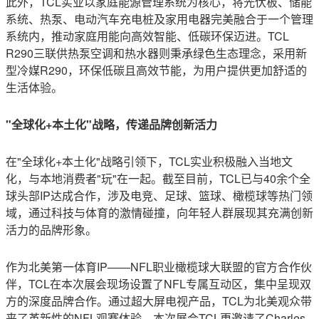
此外，TCL实业以家庭能源管理系统为核心，将光伏板、储能
系统、热泵、电动汽车充电桩及家用电器完美融合于一个管理
系统内，推动家庭用能向高效智能、低碳环保迈进。TCL
R290三联供热泵空调和热水器则秉承绿色生态理念，采用新
型冷媒R290，环保低碳且高效节能，为用户提供更加舒适的
生活体验。
"全球化
+本土化"战略，传递品牌创新活力
在"全球化+本土化"战略引领下，TCL实业积极融入当地文
化，与本地消费者"玩"在一起。截至目前，TCL已与40余个全
球头部IP达成合作，涉及电竞、足球、篮球、橄榄球等热门领
域，通过科技与体育的激情碰撞，向年轻人群展现其充满创新
活力的品牌形象。
作为北美第一体育IP——NFL职业橄榄球大联盟的官方合作伙
伴，TCL在本次展会现场设置了NFL专属互动区，集中呈现双
方的深度品牌合作。通过超大屏电视产品，TCL为北美观众带
来了革新性的NFL观赛体验。本次展会TCL更邀请了Charles