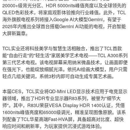
20000+级背光分区、HDR 5000nits峰值亮度以及全球领先的
QLED色彩技术，将家庭观影体验推向行业峰值。此外，TCL
海外旗舰电视系列将接入Google AI大模型Gemini，有望于
2025年内推出全球首台搭载Gemini AI功能的电视，开启智能
大屏新篇章。
TCL实业还将科技美学与智慧生活相融合，推出了TCL首款
能"自由行走"的"轻生活"家居美学艺术电视——TCL A300系列
第三代艺术电视。该电视屏幕采用纳米微晶技术，让画面即便
在强光下，也能绽放细腻光泽。依托Ai绘画大模型，用户只需
轻点几组关键词，系统3秒内即可自动生成专属艺术画。
本届CES，TCL实业将QD-Mini LED显示技术应用于电竞显示
器领域，推出了HDR专业显示器R83系列，被誉为"细节大
师"。其中，R83U荣获VESA Display HDR 1400认证，凭借
1600nits峰值亮度和65000级调光，精准呈现图像原貌。该系
列配备了TCL华星高端Fast-HVA屏，具备超高对比度、超快
响应时间和刷新率，为玩家提供沉浸式游戏体验。