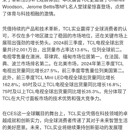
Woodson、Jerome Bettis等NFL名人堂球星惊喜登场，点燃
了体育与科技相融的激情。
凭借持续的产品和技术革新，TCL实业赢得了全球消费者的认
可，不仅在多个地区建立了稳固的市场地位，还在关键市场上
展现出强劲的增长势头。2024前三季度，TCL电视全球出货
量共计2,001万台，出货量市占率达13.6%，位列全球前二。
电视零售量在澳洲、菲律宾、缅甸市场位居第一，在法国、瑞
典、波兰市场排名第二。在北美市场，2024年第三季度TCL
电视出货量同比增长27.5%，前三季度零售量位列美国第二。
此外，前三季度TCL Mini LED电视全球出货量同比增长
162.8%；65吋及以上TCL电视全球出货量同比增长16.8%；
75吋及以上TCL电视全球出货量同比增长35.3%，充分体现了
TCL在大尺寸面板市场的技术优势和强大竞争力。
在CES这一全球瞩目的舞台上，TCL实业凭借在科技领域的卓
越成就和创新实力，向全球消费者传递了其对于未来智慧生活
的美好愿景。未来，TCL实业将继续秉持创新驱动的发展理