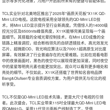
显示等多元化场景，为用户开启前所未有的便捷与智能体验。
TCL实业针对北美地区推出了2025年"画质天花板"X11K QD-
Mini LED电视。这款电视采用全球领先的QD-Mini LED技
术，将Mini LED显示提升至行业新高度。凭借惊人的14000级
控光分区及6500nits峰值亮度，X11K能够完美呈现每一个画
面细节。其搭载的全域光晕控制技术，在Mini LED成像的全
链路上精准调控，结合断档领先的自研透镜技术、高光效发光
芯片、超微距OD、背光响应算法以及7000:1超高原生对比度
屏幕，有效解决了行业普遍存在的光晕难题。比如在观看电影
中的夜景画面时，黑色的夜空可以展现得更加深邃，同时夜空
中的星星等明亮元素也能更加突出，观众可以看到更多暗处和
亮处的细节。不仅如此，X11K还搭载了世界
知名
音响品牌
Bang&Olufsen专业音质调校方案，为用户提供无与伦比的视
听享受。
TCL不仅是QD-Mini LED技术先锋，更是大尺寸电视的引领
者。此次盛会，TCL实业带来115吋全球最大QD-Mini LED电
视QM891G，采用11代显示面板产线制造工艺，凭借